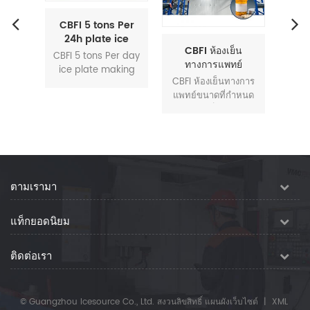
่อ 24
CBFI 5 tons Per
CBFI
ทำน้ำ
24h plate ice
ชม. เ
CBFI ห้องเย็น
machine
เครื่อง
CBFI 5 tons Per day
CV200
ทางการแพทย์
ื่องทำ
ice plate making
แข็ง
CBFI ห้องเย็นทางการ
หมาะ
machineplate ice
เป็
แพทย์ขนาดที่กำหนด
้ำแข็ง
machine is suitable
ก้อนข
เอง ห้องเย็นทางการ
CBFI
for automatic ice
อุปกร
แพทย์ เดอะ อุณหภูมิ
งแผ่น
production line.
ก้อนที
ของห้องเย็นยาโดย
นโลยี
CBFI plate ice
ถูกส
ทั่วไป + 2 ℃ ~ + 8
ี่ยน
machine
ผลึก
℃. เดอะ ห้องเย็นส่วน
แบน,
conducted
อย่
ใหญ่เก็บผลิตภัณฑ์และ
พื้นผิว
technologies such
โรงแร
ตามเรามา
อุปกรณ์ทางการแพทย์
ไหลของ
as flat film heat
ร้านส
ต่างๆ ซึ่ง คุณภาพ ไม่
นชนิด
exchange, double
เครื
แท็กยอดนิยม
สามารถ รับประกันที่
้ำแข็ง
surface ice forming,
สถานที
อุณหภูมิปกติ เดอะ ห้อง
ิลและ
s type refrigerant
มีประ
เย็นช่วยให้ยาไม่เสียที่
PLC
flow tunnels,
d วิ
ติดต่อเรา
อุณหภูมิต่ำและยืดอายุ
้มข้น
recycle heat gas
พิเศ
การเก็บรักษาและเป็น
านได้
ice harvesting and
ไปตามข้อกำหนดทาง
ำเนิน
etc. through PLC
© Guangzhou Icesource Co., Ltd. สงวนลิขสิทธิ์
แผนผังเว็บไซต์
|
XML
เทคนิคของยา การ
้ำแข็ง
concentrated