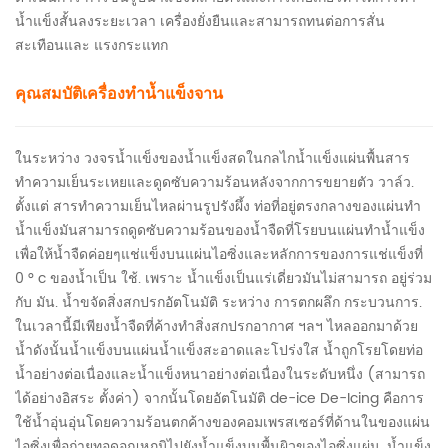
น้ำแข็งสั้นลงระยะเวลา เครื่องยั่งยืนและสามารถทนต่อการสั่น
สะเทือนและ แรงกระแทก
คุณสมบัติเครื่องทำน้ำแข็งจาน
ในระหว่าง วงจรน้ำแข็งของน้ำแข็งสดในกลไกน้ำแข็งแผ่นพื้นสาร
ทำความเย็นระเหยและดูดซับความร้อนหลังจากการขยายตัว วาล์ว.
ตั้งแต่ สารทำความเย็นไหลผ่านรูปรังผึ้ง ท่อที่อยู่ตรงกลางของแผ่นทำ
น้ำแข็งมันสามารถดูดซับความร้อนของน้ำจืดที่โรยบนแผ่นทำน้ำแข็ง
เพื่อให้น้ำจืดค่อยๆแช่แข็งบนแผ่นไอซิ่งและหลักการของการแช่แข็งที่
0 ° c ของน้ำเป็น ใช้. เพราะ น้ำแข็งเป็นแร่เดี่ยวมันไม่สามารถ อยู่ร่วม
กับ มัน. น้ำขจัดสิ่งสกปรกอัตโนมัติ ระหว่าง การตกผลึก กระบวนการ.
ในเวลานี้มีเพียงน้ำจืดที่ค้างทำสิ่งสกปรกอากาศ ฯลฯ ไหลออกมาด้วย
น้ำดังนั้นน้ำแข็งบนแผ่นน้ำแข็งสะอาดและโปร่งใส น้ำถูกโรยโดยท่อ
น้ำอย่างต่อเนื่องและน้ำแข็งหนาอย่างต่อเนื่องในระดับหนึ่ง (สามารถ
ได้อย่างอิสระ ตั้งค่า) จากนั้นโดยอัตโนมัติ de-ice De-Icing คือการ
ใช้น้ำอุ่นอุ่นโดยความร้อนตกค้างของคอมเพรสเซอร์ที่ด้านในของแผ่น
ไอซิ่งเพื่อถ่ายทอดอุณหภูมิไปยังน้ำแข็งบนพื้นผิวของไอซิ่งแผ่น. น้ำแข็ง