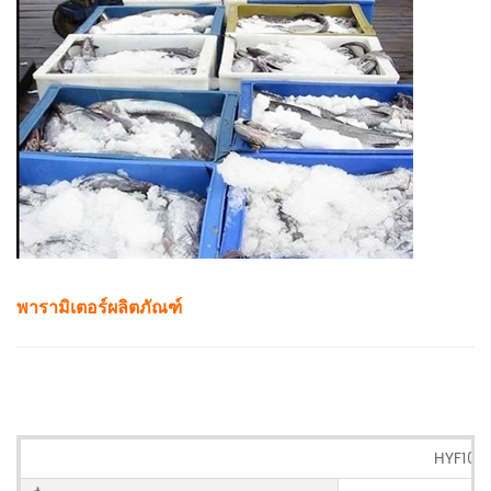
พารามิเตอร์ผลิตภัณฑ์
HYF100 