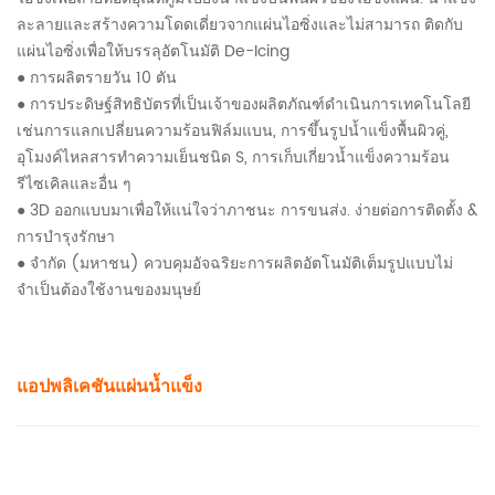
ละลายและสร้างความโดดเดี่ยวจากแผ่นไอซิ่งและไม่สามารถ ติดกับ
แผ่นไอซิ่งเพื่อให้บรรลุอัตโนมัติ De-Icing
● การผลิตรายวัน 10 ตัน
● การประดิษฐ์สิทธิบัตรที่เป็นเจ้าของผลิตภัณฑ์ดำเนินการเทคโนโลยี
เช่นการแลกเปลี่ยนความร้อนฟิล์มแบน, การขึ้นรูปน้ำแข็งพื้นผิวคู่,
อุโมงค์ไหลสารทำความเย็นชนิด S, การเก็บเกี่ยวน้ำแข็งความร้อน
รีไซเคิลและอื่น ๆ
● 3D ออกแบบมาเพื่อให้แน่ใจว่าภาชนะ การขนส่ง. ง่ายต่อการติดตั้ง &
การบำรุงรักษา
● จำกัด (มหาชน) ควบคุมอัจฉริยะการผลิตอัตโนมัติเต็มรูปแบบไม่
จำเป็นต้องใช้งานของมนุษย์
แอปพลิเคชันแผ่นน้ำแข็ง