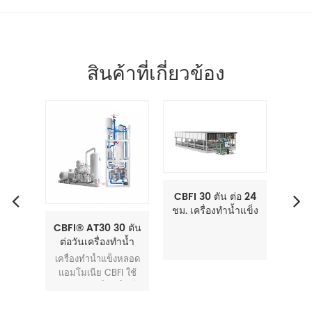
สินค้าที่เกี่ยวข้อง
CBFI 30 ตัน ต่อ 24
ชม. เครื่องทำน้ำแข็ง
บล็อกอัตโนมัติ
็น
CBFI® AT30 30 ตัน
CBFI
ย์
ต่อวันเครื่องทำน้ำ
ต่อว
แข็งหลอดแข็ง
แข็ง
างการ
เครื่องทำน้ำแข็งหลอด
เครื่
แอมโมเนีย
กำหนด
แอมโมเนีย CBFI ใช้
แอมโ
างการ
แอมโมเนีย (NH₃) เป็น
แอมโม
หภูมิ
สารทำความเย็น โดยมี
สารทำ