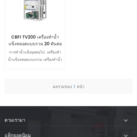
CBFI TV200 เครื่องทำน้ำ
แข็งหลอดแบบรวม 20 ตันต่อ
วัน
การทำน้ำแข็งยุคต่อไป: เครื่องทำ
น้ำแข็งหลอดแบบรวม เครื่องทำน้ำ
แข็งหลอดแบบรวมเป็นอุปกรณ์ทำ
น้ำแข็งทางอุตสาหกรรมที่เป็น
นวัตกรรมใหม่ ซึ่งออกแบบมาโดย
ผลรวมของ
1
หน้า
เฉพาะสำหรับสภาพแวดล้อมการ
ดูรายละเอียด
ผลิตก้อนน้ำแข็งเชิงพาณิชย์ขนาด
ใหญ่ ใช้เทคโนโลยีการทำความเย็น
ระหว่างประเทศขั้นสูงและระบบ
ควบคุมอัจฉริยะ ซึ่งช่วยให้สามารถ
ตามเรามา
ผลิตก้อนน้ำแข็งบริโภคได้อย่าง
รวดเร็วและมีประสิทธิภาพ ขณะ
แท็กยอดนิยม